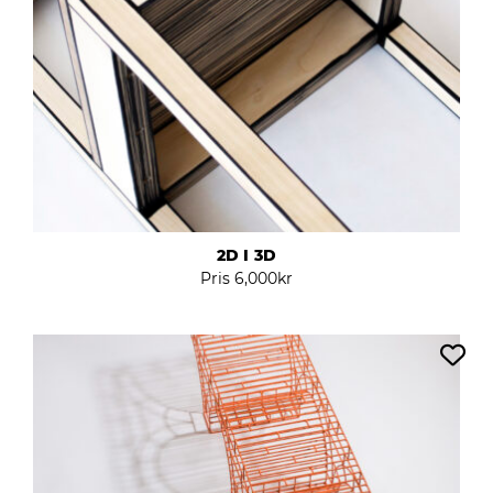
2D I 3D
Pris
6,000
kr