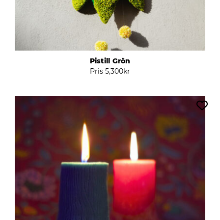
Pistill Grön
Pris
5,300
kr