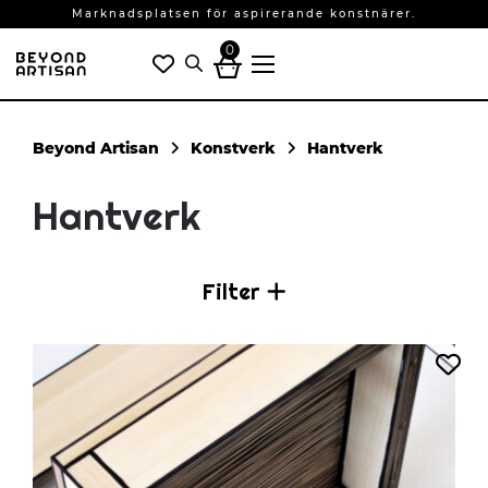
Marknadsplatsen för aspirerande konstnärer.
0
Konstverk
Hantverk
Hantverk
Filter