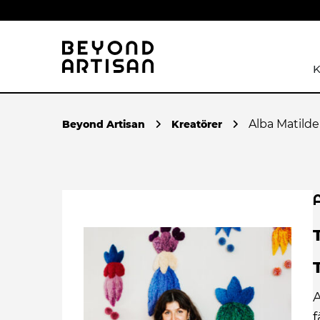
K
Alba Matilde
Kreatörer
A
f