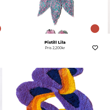
Pistill Lila
Pris
2,200
kr