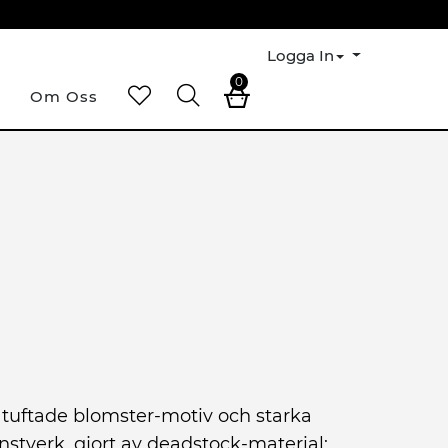
Logga In
0
Om Oss
 tuftade blomster-motiv och starka
nstverk, gjort av deadstock-material;