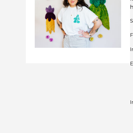
h
S
F
I
E
I