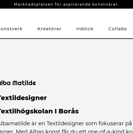
Marknadsplatsen för aspirerande konstnärer.
onstverk
Kreatörer
Inblick
Collabs
Alba Matilde
Textildesigner
Textilhögskolan I Borås
lbamatilde är en Textildesigner som fokuserar på
ärger. Med Albas konst får du ett one-of-a-kind ko