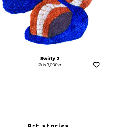
Swirly 2
Pris
7,000
kr
Art stories