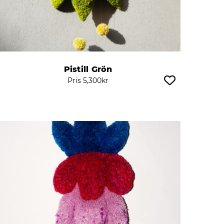
Pistill Grön
Pris
5,300
kr