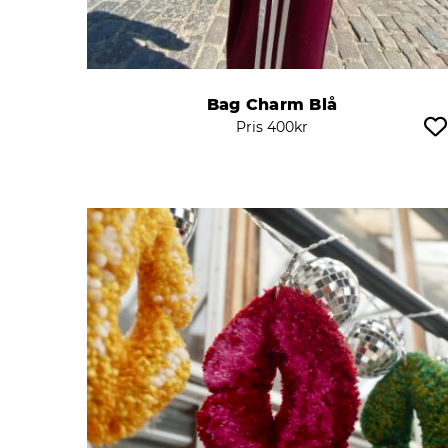
Bag Charm Blå
Pris
400
kr