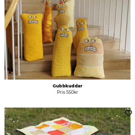
Gubbkuddar
Pris
550
kr