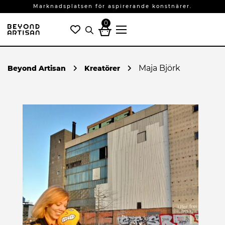
Marknadsplatsen för aspirerande konstnärer.
0
Maja Björk
Kreatörer