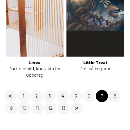
Linea
Little Treat
Portfoliobild, kontakta för
Pris på begäran
uppdrag
1
2
3
4
5
6
7
8
9
10
11
12
13