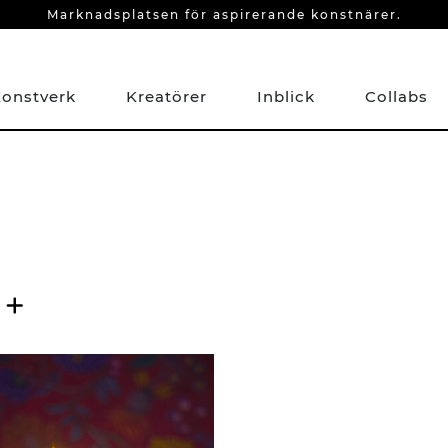
Marknadsplatsen för aspirerande konstnärer.
onstverk
Kreatörer
Inblick
Collabs
r