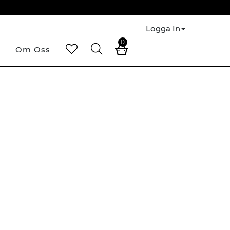
Logga In
0
Om Oss